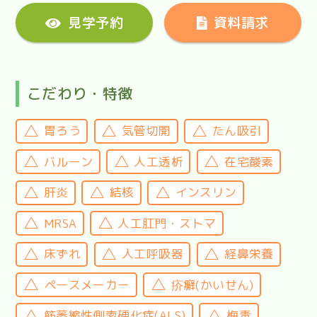
見学予約
資料請求
こだわり・特徴
胃ろう
気管切開
たん吸引
バルーン
人工透析
在宅酸素
肝炎
結核
インスリン
MRSA
人工肛門・ストマ
床ずれ
人工呼吸器
経鼻栄養
ペースメーカー
疥癬(かいせん)
筋萎縮性側索硬化症(ALS)
梅毒