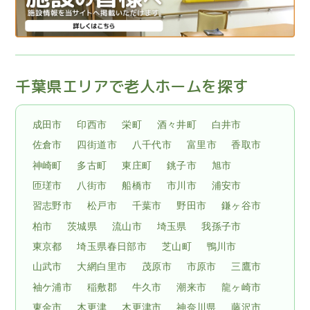
千葉県エリアで老人ホームを探す
成田市
印西市
栄町
酒々井町
白井市
佐倉市
四街道市
八千代市
富里市
香取市
神崎町
多古町
東庄町
銚子市
旭市
匝瑳市
八街市
船橋市
市川市
浦安市
習志野市
松戸市
千葉市
野田市
鎌ヶ谷市
柏市
茨城県
流山市
埼玉県
我孫子市
東京都
埼玉県春日部市
芝山町
鴨川市
山武市
大網白里市
茂原市
市原市
三鷹市
袖ケ浦市
稲敷郡
牛久市
潮来市
龍ヶ崎市
東金市
木更津
木更津市
神奈川県
藤沢市