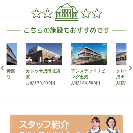
こちらの施設もおすすめです
成田北須
アシステッドリビ
クローバーホーム
カレッ
ング土気
成田（要介護４）
賀（要介
930円
月額184,500円
月額192,638円
月額200