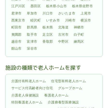
江戸川区
墨田区
栃木県小山市
栃木県佐野市
君津市
草加市
川口市
さいたま市
上尾市
西東京市
睦沢町
いすみ市
川崎市
横浜市
町田市
群馬県
栃木県
北海道
神栖市
夷隅郡
取手市
足立区
古河市
白子町
越谷市
富津市
香取郡
中野区
練馬区
館山市
深谷市
施設の種類で老人ホームを探す
介護付有料老人ホーム
住宅型有料老人ホーム
サービス付高齢者向け住宅
グループホーム
介護老人保健施設
養護老人ホーム
特別養護老人ホーム
介護療養型医療施設