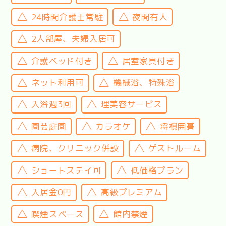
24時間介護士常駐
夜間有人
2人部屋、夫婦入居可
介護ベッド付き
居室家具付き
ネット利用可
機械浴、特殊浴
入浴週3回
理美容サービス
園芸庭園
カラオケ
将棋囲碁
病院、クリニック併設
ゲストルーム
ショートステイ可
低価格プラン
入居金0円
高級プレミアム
喫煙スペース
館内禁煙