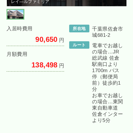
レイ―ルファミリア
入居時費用
所在地
千葉県佐倉市
城681-2
90,650
円
ルート
電車でお越し
の場合…JR
月額費用
総武線 佐倉
138,498
駅南口より
円
1700m バス
停（郵便局
前）徒歩約1
分
お車でお越し
の場合…東関
東自動車道
佐倉インター
より5分