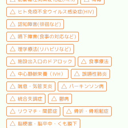
ヒト免疫不全ウイルス感染症(HIV)
認知障害(徘徊など)
嚥下障害(食事の対応など)
理学療法(リハビリなど)
施設出入口のドアロック
食事療法
中心静脈栄養（IVH）
誤嚥性肺炎
喘息・気管支炎
パーキンソン病
統合失調症
鬱病
リウマチ・関節症
骨折・骨粗鬆症
脳梗塞・脳卒中・くも膜下