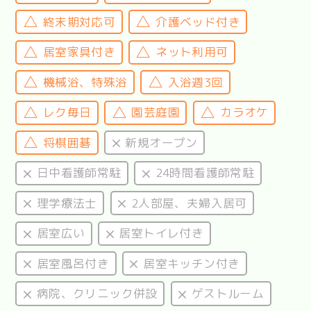
終末期対応可
介護ベッド付き
居室家具付き
ネット利用可
機械浴、特殊浴
入浴週3回
レク毎日
園芸庭園
カラオケ
将棋囲碁
新規オープン
日中看護師常駐
24時間看護師常駐
理学療法士
2人部屋、夫婦入居可
居室広い
居室トイレ付き
居室風呂付き
居室キッチン付き
病院、クリニック併設
ゲストルーム