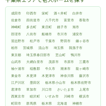
成田市
印西市
栄町
酒々井町
白井市
佐倉市
四街道市
八千代市
富里市
香取市
神崎町
多古町
東庄町
銚子市
旭市
匝瑳市
八街市
船橋市
市川市
浦安市
習志野市
松戸市
千葉市
野田市
鎌ヶ谷市
柏市
茨城県
流山市
埼玉県
我孫子市
東京都
埼玉県春日部市
芝山町
鴨川市
山武市
大網白里市
茂原市
市原市
三鷹市
袖ケ浦市
稲敷郡
牛久市
潮来市
龍ヶ崎市
東金市
木更津
木更津市
神奈川県
藤沢市
江戸川区
墨田区
栃木県小山市
栃木県佐野市
君津市
草加市
川口市
さいたま市
上尾市
西東京市
睦沢町
いすみ市
川崎市
横浜市
町田市
群馬県
栃木県
北海道
神栖市