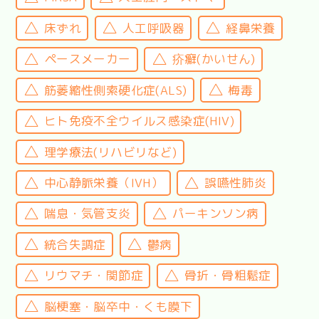
床ずれ
人工呼吸器
経鼻栄養
ペースメーカー
疥癬(かいせん)
筋萎縮性側索硬化症(ALS)
梅毒
ヒト免疫不全ウイルス感染症(HIV)
理学療法(リハビリなど)
中心静脈栄養（IVH）
誤嚥性肺炎
喘息・気管支炎
パーキンソン病
統合失調症
鬱病
リウマチ・関節症
骨折・骨粗鬆症
脳梗塞・脳卒中・くも膜下