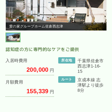
愛の家グループホーム佐倉西志津
認知症の方に専門的なケアをご提供
入居時費用
所在地
千葉県佐倉市
西志津1-16-
200,000
円
15
ルート
京成本線 志
月額費用
津駅より徒歩
155,339
8分
円