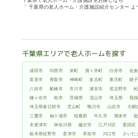
千葉県で老人ホーム・介護施設をお探しなら
「 千葉県の老人ホーム・介護施設紹介センター 
千葉県エリアで老人ホームを探す
成田市
印西市
栄町
酒々井町
白井市
佐
富里市
香取市
神崎町
多古町
東庄町
銚
八街市
船橋市
市川市
浦安市
習志野市
鎌ヶ谷市
柏市
茨城県
流山市
埼玉県
我
埼玉県春日部市
芝山町
鴨川市
山武市
大網
三鷹市
袖ケ浦市
稲敷郡
牛久市
潮来市
木更津市
神奈川県
藤沢市
江戸川区
墨田区
栃木県佐野市
君津市
草加市
川口市
さいた