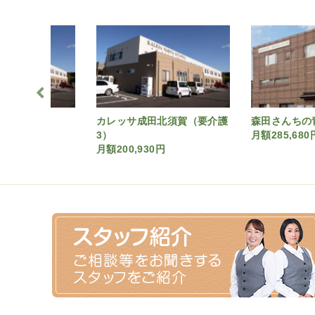
田北須賀
カレッサ成田北須賀（要介護
森田さんちの
0円
3）
月額285,680
月額200,930円