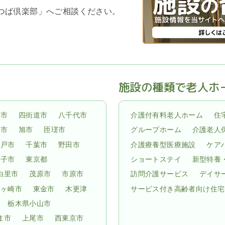
よつば倶楽部」へご相談ください。
施設の種類で老人ホ
倉市
四街道市
八千代市
介護付有料老人ホーム
住
子市
旭市
匝瑳市
グループホーム
介護老人
松戸市
千葉市
野田市
介護療養型医療施設
ケア
孫子市
東京都
ショートステイ
新型特養
白里市
茂原市
市原市
訪問介護サービス
デイサ
龍ヶ崎市
東金市
木更津
サービス付き高齢者向け住宅
栃木県小山市
ま市
上尾市
西東京市