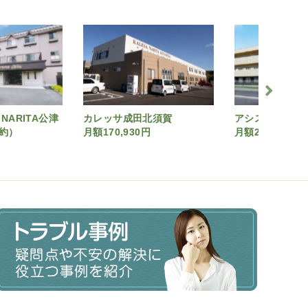
ARITA公津
カレッサ成田北須賀
アシステッドリ
約）
月額170,930円
月額211,440円