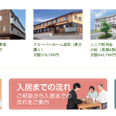
青楽
クローバーホーム成田（要介
シニア町内会 N
円
護１）
の杜（長期A契
月額178,700円
月額242,790円