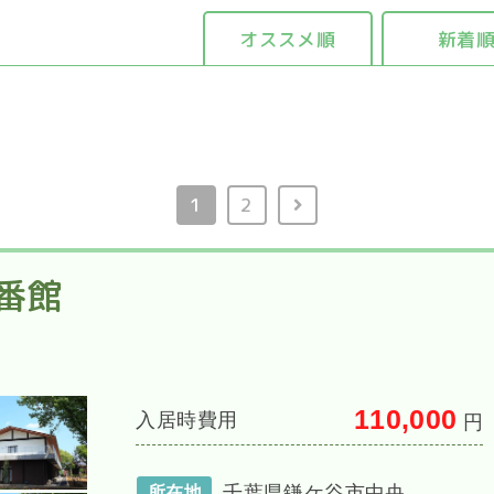
オススメ順
新着
1
2
番館
110,000
入居時費用
円
千葉県鎌ケ谷市中央
所在地