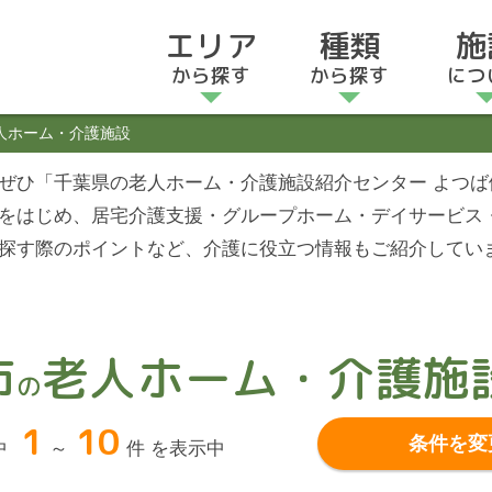
エリア
種類
施
から探す
から探す
につ
人ホーム・介護施設
ぜひ「千葉県の老人ホーム・介護施設紹介センター よつ
をはじめ、居宅介護支援・グループホーム・デイサービス
探す際のポイントなど、介護に役立つ情報もご紹介してい
市
老人ホーム・介護施
の
1
10
条件を変
中
～
件 を表示中