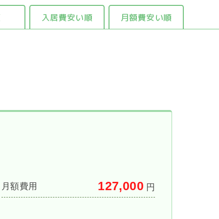
順
入居費安い順
月額費安い順
127,000
月額費用
円