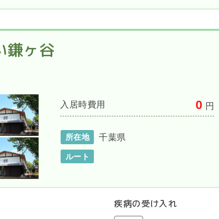
い鎌ヶ谷
0
入居時費用
円
千葉県
所在地
ルート
疾病の受け入れ