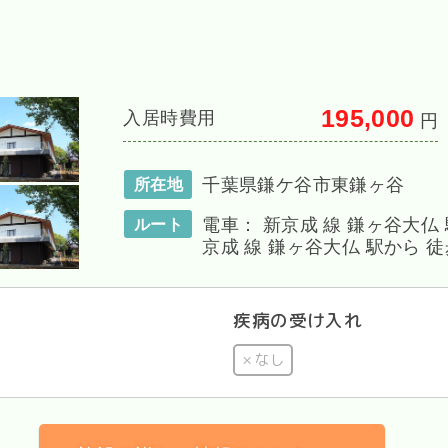
195,000
入居時費用
円
千葉県鎌ケ谷市東鎌ヶ谷
所在地
電車： 新京成 線 鎌ヶ谷大仏 
ルート
京成 線 鎌ヶ谷大仏 駅から 徒歩
疾病の受け入れ
なし